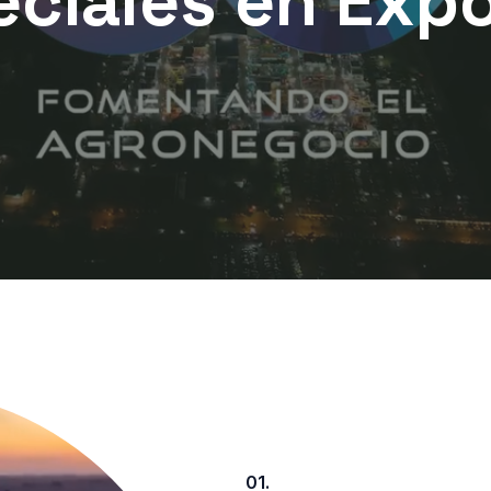
eciales en Exp
01.